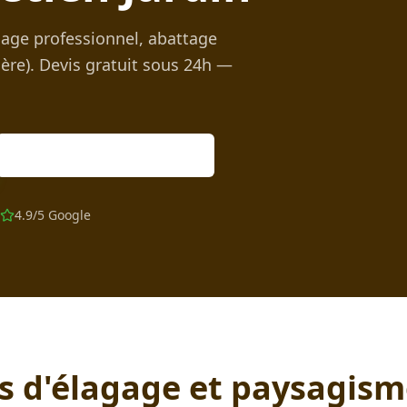
lagage professionnel, abattage
sère). Devis gratuit sous 24h —
Devis gratuit en ligne
4.9/5 Google
es d'élagage et paysagis