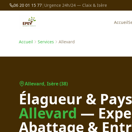
06 20 01 15 77
|
Urgence 24h/24 — Claix & Isère
Accueil
S
Accueil
Services
Allevard
Allevard
, Isère (38)
Élagueur & Pays
Allevard
— Exper
Abattage & Entr