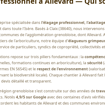
fessionnel à
Allevard
— Qui s
eprise spécialisée dans
l'élagage professionnel, l'abattage
t dans toute l'Isère. Basés à Claix (38640), nous intervenon
 communes de l'agglomération grenobloise, dont
Allevard
. 
iers de l'arboriculture, notre équipe d'
élagueurs grimpeurs
rvice de particuliers, syndics de copropriété, collectivités e
ntions repose sur trois piliers fondamentaux : la
compétenc
nnelles, formations continues en arboriculture), la
sécurité
(
rmes EN 56545) et le
respect de l'environnement
(valorisa
ant la biodiversité locale). Chaque chantier à
Allevard
fait 
 devis détaillé et transparent.
 région grenobloise s'est construite sur des années de
trava
its. Notés
4,9/5 sur Google
avec des centaines d'avis vérifi
cordent les habitants de
Allevard
et des communes environn