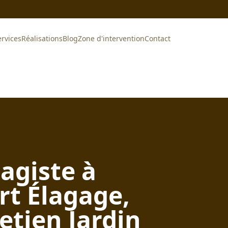
ervices
Réalisations
Blog
Zone d'intervention
Contact
agiste à
t Élagage,
etien Jardin