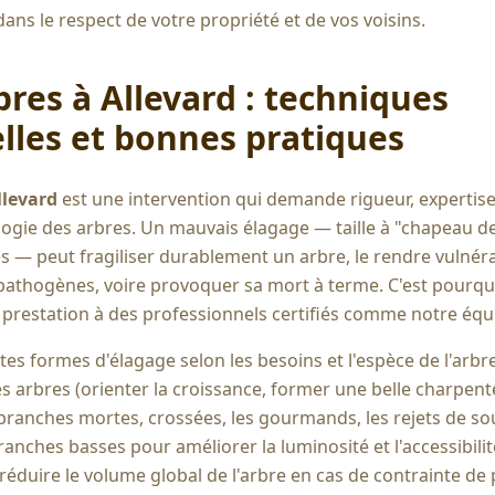
dans le respect de votre propriété et de vos voisins.
bres à
Allevard
: techniques
lles et bonnes pratiques
llevard
est une intervention qui demande rigueur, expertis
logie des arbres. Un mauvais élagage — taille à "chapeau 
es — peut fragiliser durablement un arbre, le rendre vulnér
pathogènes, voire provoquer sa mort à terme. C'est pourquo
e prestation à des professionnels certifiés comme notre équ
es formes d'élagage selon les besoins et l'espèce de l'arbre
s arbres (orienter la croissance, former une belle charpent
 branches mortes, crossées, les gourmands, les rejets de so
anches basses pour améliorer la luminosité et l'accessibilité
réduire le volume global de l'arbre en cas de contrainte de