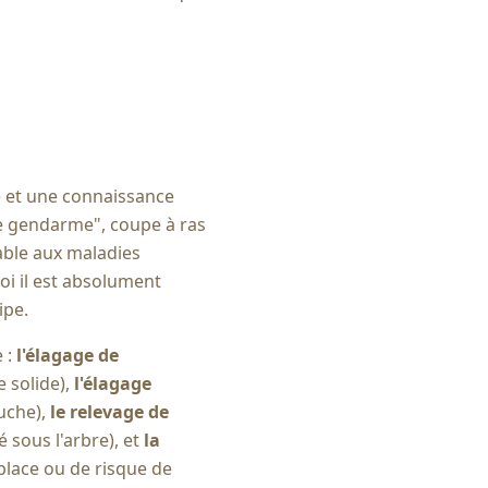
e et une connaissance
de gendarme", coupe à ras
able aux maladies
i il est absolument
ipe.
 :
l'élagage de
e solide),
l'élagage
uche),
le relevage de
 sous l'arbre), et
la
 place ou de risque de